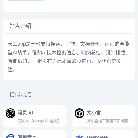
站点介绍
天工app是一款支持搜索、写作、文档分析、画画的全能
型AI助手，借助AI技术检索信息、归纳总结、设计排版、
智能编辑，一键发布为高质量彩页内容，收获点赞关
注。
相似站点
可灵 AI
文小言
可灵AI（KlingAI）是快手推
文小言是百度旗下新搜索智
出的新一代AI创意生产力平
能助手，基于文心一言大模
台，基于快手自研大模型可
型开发。提供多模态搜索、
智谱清言
DeepSeek
灵和可图，提供高质量视频
问题解答、文章创作、图片