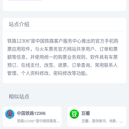
站点介绍
铁路12306”是中国铁路客户服务中心推出的官方手机购
票应用软件，与火车票务官方网站共享用户、订单和票
额等信息，并使用统一的购票业务规则，软件具有车票
预订、在线支付、改签、退票、订单查询、常用联系人
管理、个人资料修改、密码修改等功能。
相似站点
中国铁路12306
豆瓣
铁路12306”是中国铁路客户
豆瓣，提供图书、电影、音
服务中心推出的官方手机购
乐唱片的推荐、评论和价格