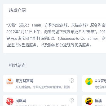
站点介绍
“天猫”（英文：Tmall，亦称淘宝商城、天猫商城）原名
2012年1月11日上午，淘宝商城正式宣布更名为“天猫”。20
是马云淘宝网全新打造的B2C（Business-to-Con
由退货的售后服务，以及购物积分返现等优质服务。
相似站点
东方财富网
QQ音
东方财富网，专业的互联网财经媒体，提供
QQ音乐
7*24小时财经资讯及全球金融市场报价，汇聚
品，海
全方位的综合财经资讯和金融市场资讯，覆盖
歌词翻
凤凰网
搜狐
股票、财经、证券、金融、美股、港股、行
听、海
情、基金、债券、期货、外汇、科创板、保
音乐设置