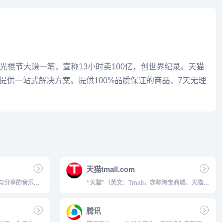
天猫借光棍节大赚一笔，宣称13小时卖100亿，创世界纪录。天猫
者之间提供一站式解决方案。提供100%品质保证的商品，7天无理
天猫tmall.com
与分享的音乐产
“天猫”（英文：Tmall，亦称淘宝商城、天猫商
好友推荐及社交功
城）原名淘宝商城，是一个综合性购物网站。
...
2012年1月11日上午，淘宝商城正式宣布更名
腾讯
为“天猫”。2012年3月29日天猫发布全新Logo
形象。2012...