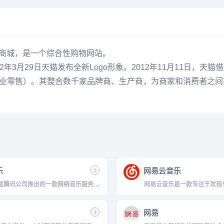
淘宝商城，是一个综合性购物网站。
12年3月29日天猫发布全新Logo形象。2012年11月11日，
sumer，商业零售）。其整合数千家品牌商、生产商，为商家和消费
乐
网易云音乐
是腾讯公司推出的一款网络音乐服务产
网易云音乐是一款专注于发现
量音乐在线试听、新歌热歌在线首发、
品，依托专业音乐人、DJ、
译、手机铃声下载、高品质无损音乐试
能，为用户打造全新的音乐生活。
网易
量无损曲库、正版音乐下载、空间背景
、MV观看等，是互联网音乐播放...