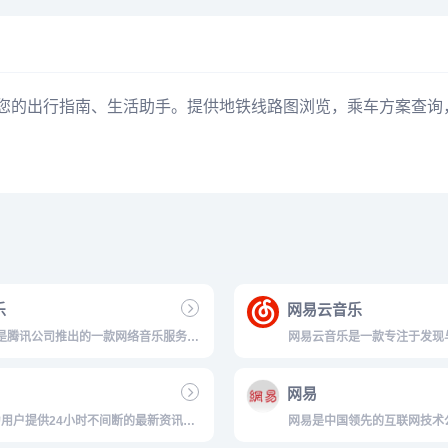
您的出行指南、生活助手。提供地铁线路图浏览，乘车方案查询
乐
网易云音乐
是腾讯公司推出的一款网络音乐服务产
网易云音乐是一款专注于发现
量音乐在线试听、新歌热歌在线首发、
品，依托专业音乐人、DJ、
译、手机铃声下载、高品质无损音乐试
能，为用户打造全新的音乐生活。
网易
量无损曲库、正版音乐下载、空间背景
、MV观看等，是互联网音乐播放...
用户提供24小时不间断的最新资讯，
网易是中国领先的互联网技术
、邮件等网络服务。内容包括全球热点
供免费邮箱、游戏、搜索引擎