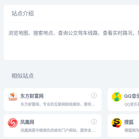
站点介绍
浏览地图、搜索地点、查询公交驾车线路、查看实时路况，
相似站点
东方财富网
QQ音
东方财富网，专业的互联网财经媒体，提供
QQ音乐
7*24小时财经资讯及全球金融市场报价，汇聚
品，海
全方位的综合财经资讯和金融市场资讯，覆盖
歌词翻
凤凰网
搜狐
股票、财经、证券、金融、美股、港股、行
听、海
情、基金、债券、期货、外汇、科创板、保
音乐设置
凤凰网是中国领先的综合门户网站，提供含文
搜狐网为
险...
图音视频的全方位综合新闻资讯、深度访谈、
及搜索