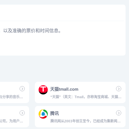
，以及准确的票价和时间信息。
天猫tmall.com
与分享的音乐产
“天猫”（英文：Tmall，亦称淘宝商城、天猫商
好友推荐及社交功
城）原名淘宝商城，是一个综合性购物网站。
...
2012年1月11日上午，淘宝商城正式宣布更名
腾讯
为“天猫”。2012年3月29日天猫发布全新Logo
形象。2012...
公司，为用户提
腾讯网从2003年创立至今，已经成为集新闻信
服务，开设新
息，区域垂直生活服务、社会化媒体资讯和产