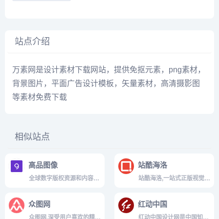
站点介绍
万素网是设计素材下载网站，提供免抠元素，png素材，
背景图片，平面广告设计模板，矢量素材，高清摄影图
等素材免费下载
相似站点
高品图像
站酷海洛
全球数字版权资源和内容服
站酷海洛,一站式正版视觉内
务平台，提供精品商用版权
容平台,站酷旗下品牌.授权内
图片,插画,矢量图,视频,音乐,
容包含正版商业图片、艺术
众图网
红动中国
音效等素材。优质正版,合法
插画、矢量、视频、音乐素
授权，帮助用户完成高制作
材、字体等,已先后为阿里巴
众图网,深受用户喜欢的精品
红动中国设计网是中国知名