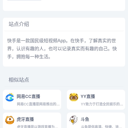
站点介绍
快手是一款国民级短视频App。在快手，了解真实的世
界，认识有趣的人，也可以记录真实而有趣的自己。快
手，拥抱每一种生活。
相似站点
网易CC直播
YY直播
网易CC直播是网易推出的大
YY致力于打造全民娱乐的互
型游戏娱乐直播平台，提供
动直播平台，以多样的美女
游戏直播、游戏视频、赛事
互动、优质的直播内容、极
虎牙直播
斗鱼
直播、美女直播等。包括梦
致的互动体验，满足用户音
幻西游、大话西游、炉石传
乐、舞蹈、户外等直播及绝
虎牙直播是以游戏直播为主
斗鱼提供高清、快捷、流畅